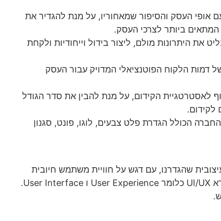
 אופי העסק והסיפור שמאחוריו, על מנת להגדיר את
המתאים ביותר לצרכי העסק.
ט את היתרונות מולם, ליצור בידול וייחודיות ולקחת
 של דמות הלקוח הפוטנציאלי המדויק עבור העסק
ף לאסטרטגיית הקידום, על מנת להבין את סדר הגודל
 לקידום.
ברה הכולל הגדרת פלט צבעים, לוגו, פונט, סגנון
צובית שהגדרנו, עם דגש על חוויית משתמש חיובית
ומניעה לפעולה בכל עמוד באתר. התחום הזה נקרא UI/UX כלומר User Experience ו User Interface.
.