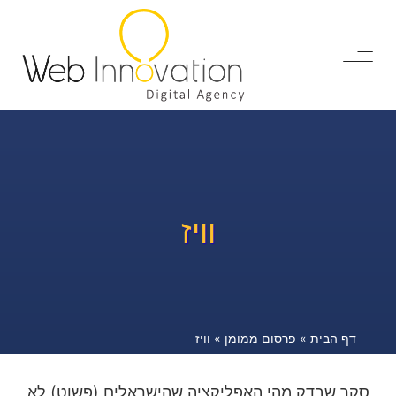
וויז
דף הבית
»
פרסום ממומן
»
וויז
סקר שבדק מהי האפליקציה שהישראלים (פשוט) לא