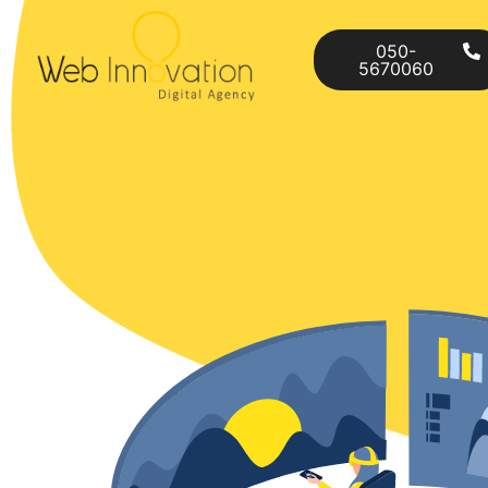
050-
5670060