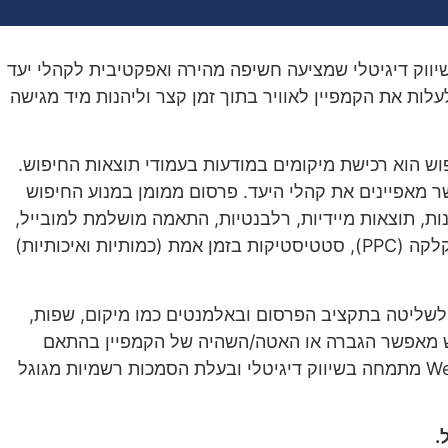
יווק דיגיטלי שמציעה חשיפה מהירה ואפקטיבית לקהלי יעד
לות את הקמפיין לאוויר בתוך זמן קצר וליהנות מיד מגישה
וש הוא רכישת מיקומים במודעות בעמודי תוצאות החיפוש.
ר מאפיינים את קהלי היעד. פרסום ממומן במנוע החיפוש
נות, תוצאות מיידיות, רלבנטיות, התאמה מושלמת למובייל,
אפשרות לפרסום ברמה גיאוגרפית, תשלום פר הקלקה (PPC), סטטיסטיקות בזמן אמת (כמותיות ואיכותיות)
 לשליטה בתקציב הפרסום ובאלמנטים כמו מיקום, שפות,
וש מאפשר הגברה או האטה/השהיה של הקמפיין בהתאם
להיקף הפעילות או לפי הנסיבות. Web-Innovation מתמחה בשיווק דיגיטלי ובעלת הסמכות רשמיות מגוגל
.